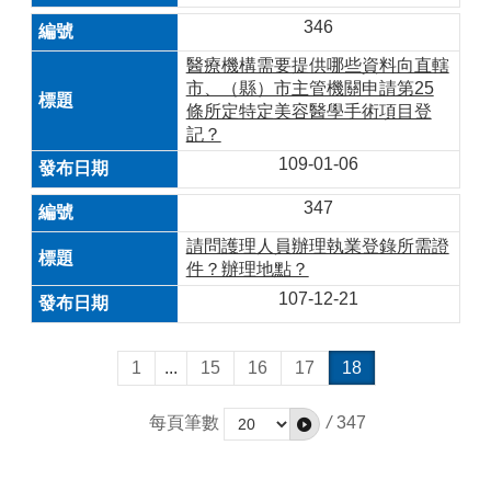
346
醫療機構需要提供哪些資料向直轄
市、（縣）市主管機關申請第25
條所定特定美容醫學手術項目登
記？
109-01-06
347
請問護理人員辦理執業登錄所需證
件？辦理地點？
107-12-21
1
...
15
16
17
18
每頁筆數
/
347