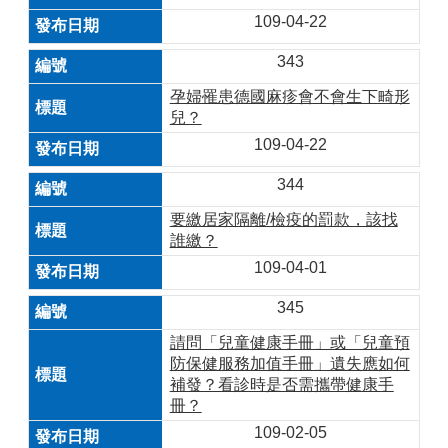
109-04-22
343
孕婦罹患德國麻疹會不會生下畸形
兒？
109-04-22
344
要繳居家隔離/檢疫的罰款，該找
誰繳？
109-04-01
345
請問「兒童健康手冊」或「兒童預
防保健服務加值手冊」遺失應如何
補發？看診時是否需攜帶健康手
冊？
109-02-05