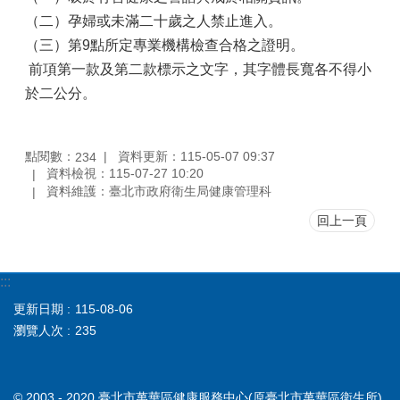
（二）孕婦或未滿二十歲之人禁止進入。
業
務
（三）第9點所定專業機構檢查合格之證明。
資
前項第一款及第二款標示之文字，其字體長寬各不得小
訊
於二公分。
為
民
服
點閱數：
資料更新：115-05-07 09:37
234
務
資料檢視：115-07-27 10:20
資料維護：臺北市政府衛生局健康管理科
門
回上一頁
診
資
訊
:::
社
更新日期
115-08-06
區
資
瀏覽人次
235
源
醫
© 2003 - 2020 臺北市萬華區健康服務中心(原臺北市萬華區衛生所)