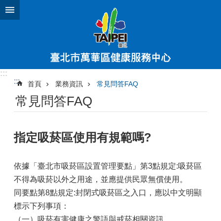
跳到主要內容區塊
進
階
搜
尋
:::
:::
首頁
業務資訊
常見問答FAQ
公
常見問答FAQ
告
訊
息
指定吸菸區使用有規範嗎?
健
康
服
依據「臺北市吸菸區設置管理要點」第3點規定:吸菸區
務
不得為吸菸以外之用途，並應提供民眾無償使用。
中
同要點第8點規定:封閉式吸菸區之入口，應以中文明顯
心
介
標示下列事項：
紹
（一）吸菸有害健康之警語與戒菸相關資訊。