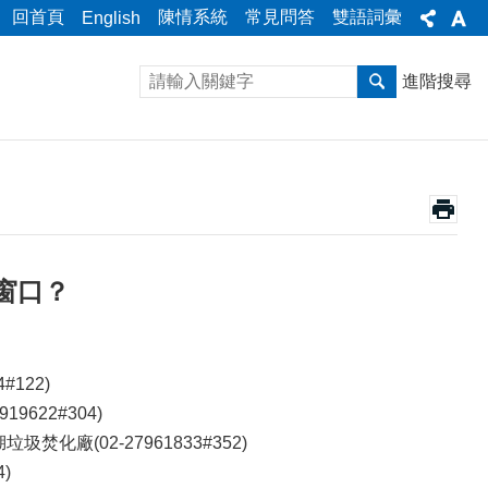
回首頁
陳情系統
常見問答
雙語詞彙
English
進階搜尋
窗口？
122)
622#304)
化廠(02-27961833#352)
)