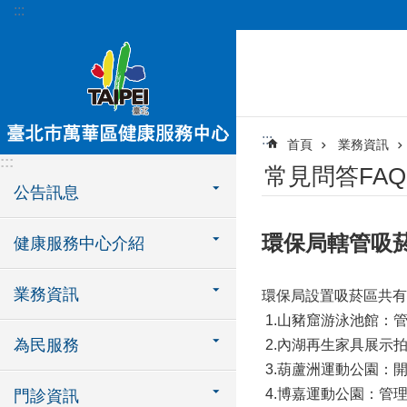
:::
跳到主要內容區塊
:::
首頁
業務資訊
:::
常見問答FAQ
公告訊息
環保局轄管吸
健康服務中心介紹
業務資訊
環保局設置吸菸區共有
1.山豬窟游泳池館：管理
為民服務
2.內湖再生家具展示拍賣
3.葫蘆洲運動公園：開放
4.博嘉運動公園：管理
門診資訊