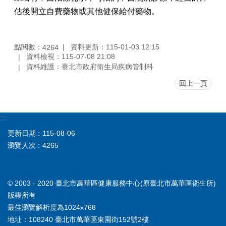
估後開立自費藥物或其他健保給付藥物。
業
務
資
訊
點閱數：
資料更新：115-01-03 12:15
4264
資料檢視：115-07-08 21:08
為
資料維護：臺北市政府衛生局疾病管制科
民
回上一頁
服
務
門
:::
診
更新日期
115-08-06
資
瀏覽人次
4265
訊
社
區
© 2003 - 2020 臺北市萬華區健康服務中心(原臺北市萬華區衛生所)
資
版權所有
源
最佳瀏覽解析度為1024x768
醫
地址：108240 臺北市萬華區東園街152號2樓