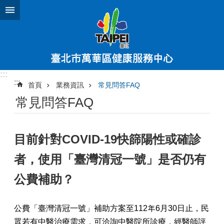
跳到主要內容區塊
進
階
搜
尋
:::
:::
首頁
業務資訊
常見問答FAQ
公
常見問答FAQ
告
訊
息
目前針對COVID-19快篩陽性或確診
健
康
者，使用「臺灣清冠一號」是否仍有
服
務
公費補助？
中
心
介
公費「臺灣清冠一號」補助方案至112年6月30日止，民
紹
眾若有中醫治療需求，可洽詢中醫院所診療，經醫師評