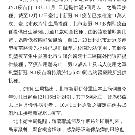
JN.1
疫苗自
113
年
11
月
1
日起提供滿
6
個月以上之民眾接
種。截至
12
月
17
日臺北市新冠
JN.1
疫苗已接種逾
11
萬人
次。臺北市政府衛生局提醒，北市新冠
JN.1
多劑型疫苗
係提供出生滿
6
個月至
11
歲幼童接種，由於該疫苗即將用
罄，為降低校園群聚風險，自
12
月
23
日起北市新冠多劑
型疫苗將優先提供已規劃辦理之校園設站使用，其餘多
劑型疫苗集中於臺北市立聯合醫院十二區院外門診部提
供接種，至疫苗用罊為止；另
12
歲以上及成人使用之單
劑型新冠
JN.1
疫苗將持續於北市
359
間合約醫療院所提供
接種。
北市衛生局指出，北市新冠併發重症本土病例自今
年
9
月
1
日起至
12
月
16
日計
24
例，其中
5
例死亡，皆為
65
歲
以上且具慢性病史者，
10
月
1
日起通報之確定病例共
15
例均未接種新冠
JN.1
疫苗。
北市衛生局提醒，隨著耶誕節及年底跨年即將到來，
民眾聚餐、聚會機會增加，感染呼吸道傳染病的風險也