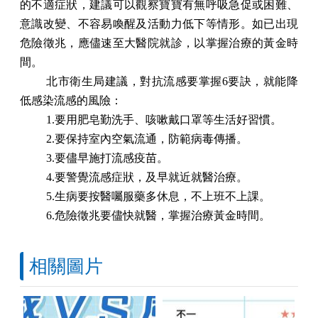
的不適症狀，建議可以觀察寶寶有無呼吸急促或困難、
意識改變、不容易喚醒及活動力低下等情形。如已出現
危險徵兆，應儘速至大醫院就診，以掌握治療的黃金時
間。
北市衛生局建議，對抗流感要掌握
6
要訣，就能降
低感染流感的風險：
1.
要用肥皂勤洗手、咳嗽戴口罩等生活好習慣。
2.
要保持室內空氣流通，防範病毒傳播。
3.
要儘早施打流感疫苗。
4.
要警覺流感症狀，及早就近就醫治療。
5.
生病要按醫囑服藥多休息，不上班不上課。
6.
危險徵兆要儘快就醫，掌握治療黃金時間。
相關圖片