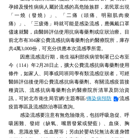
孕婦及慢性病病人屬於流感的高危險族群，若民眾出現
「一燒（發燒）」、「二痛（頭痛、明顯肌肉痠
痛）」、「三疲倦」時就可能是感染流感，應佩戴口罩
儘速就醫，由醫師評估使用抗病毒藥劑或症狀治療。目
前北市有
304
家公費流感抗病毒藥劑合約醫療院所，庫存
共
4
萬
3,000
份，可充分供應本次流感季所需。
因應流感流行期，衛生福利部疾病管制署已公布至
今（
114
）年
2
月
28
日止，擴大公費流感抗病毒藥劑使用
條件，如家人、同事或同班同學有類流感症狀者，可經
醫師評估後使用公費流感抗病毒藥劑。有關流感疫苗接
種資訊、流感抗病毒藥劑合約醫療院所清單及防治資
訊，可於北市衛生局官網
/
主題專區
/
傳染病預防
/
流感
疫苗專區及流感防治專區查詢。
感染流感要注意有無危險徵兆，包括呼吸急促、呼
吸困難、發紺（缺氧、嘴唇發紫或變藍）、血痰、胸
痛、意識改變、低血壓等；另由於嬰幼兒無法表達身體