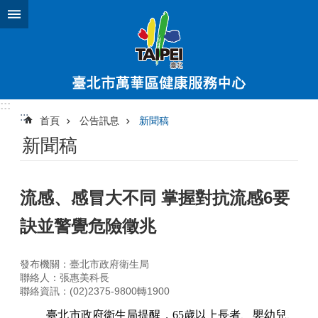
跳到主要內容區塊
:::
:::
首頁
公告訊息
新聞稿
新聞稿
流感、感冒大不同 掌握對抗流感6要
訣並警覺危險徵兆
發布機關：臺北市政府衛生局
聯絡人：張惠美科長
聯絡資訊：(02)2375-9800轉1900
臺北市政府衛生局提醒，
65
歲以上長者、嬰幼兒、