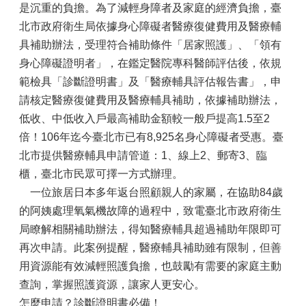
是沉重的負擔。為了減輕身障者及家庭的經濟負擔，臺
北市政府衛生局依據身心障礙者醫療復健費用及醫療輔
具補助辦法，受理符合補助條件「居家照護」、「領有
身心障礙證明者」，在鑑定醫院專科醫師評估後，依規
範檢具「診斷證明書」及「醫療輔具評估報告書」，申
請核定醫療復健費用及醫療輔具補助，依據補助辦法，
低收、中低收入戶最高補助金額較一般戶提高1.5至2
倍！106年迄今臺北市已有8,925名身心障礙者受惠。臺
北市提供醫療輔具申請管道：1、線上2、郵寄3、臨
櫃，臺北市民眾可擇一方式辦理。
一位旅居日本多年返台照顧親人的家屬，在協助84歲
的阿姨處理氧氣機故障的過程中，致電臺北市政府衛生
局瞭解相關補助辦法，得知醫療輔具超過補助年限即可
再次申請。此案例提醒，醫療輔具補助雖有限制，但善
用資源能有效減輕照護負擔，也鼓勵有需要的家庭主動
查詢，掌握照護資源，讓家人更安心。
怎麼申請？診斷證明書必備！