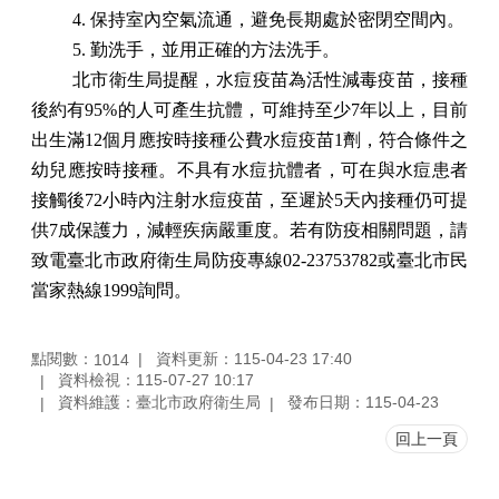
4.
保持室內空氣流通，避免長期處於密閉空間內。
5.
勤洗手，並用正確的方法洗手。
北市衛生局提醒，水痘疫苗為活性減毒疫苗，接種
後約有
95%
的人可產生抗體，可維持至少
7
年以上，目前
出生滿
12
個月應按時接種公費水痘疫苗
1
劑，符合條件之
幼兒應按時接種。不具有水痘抗體者，可在與水痘患者
接觸後
72
小時內注射水痘疫苗，至遲於
5
天內接種仍可提
供
7
成保護力，減輕疾病嚴重度。若有防疫相關問題，請
致電臺北市政府衛生局防疫專線
02-23753782
或臺北市民
當家熱線
1999
詢問。
點閱數：
資料更新：115-04-23 17:40
1014
資料檢視：115-07-27 10:17
資料維護：臺北市政府衛生局
發布日期：115-04-23
回上一頁