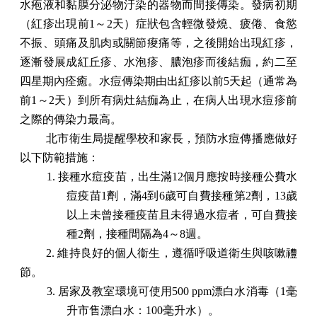
水疱液和黏膜分泌物汙染的器物而間接傳染。發病初期
（紅疹出現前
1
～
2
天）症狀包含輕微發燒、疲倦、食慾
不振、頭痛及肌肉或關節痠痛等，之後開始出現紅疹，
逐漸發展成紅丘疹、水泡疹、膿泡疹而後結痂，約二至
四星期內痊癒。水痘傳染期
由出紅疹以前
5
天起（通常為
前
1
～
2
天）到所有病灶結痂為止，在病人出現水痘疹前
之際的傳染力最高。
北市衛生局提醒學校和家長，預防水痘傳播應做好
以下防範措施：
1.
接種水痘疫苗，出生滿
12
個月應按時接種公費水
痘疫苗
1
劑，滿
4
到
6
歲可自費接種第
2
劑，
13
歲
以上未曾接種疫苗且未得過水痘者，可自費接
種
2
劑，接種間隔為
4
～
8
週。
2.
維持良好的個人衞生，遵循呼吸道衛生與咳嗽禮
節。
3.
居家及教室環境可使用
500 ppm
漂白水消毒（
1
毫
升市售漂白水：
100
毫升水）。