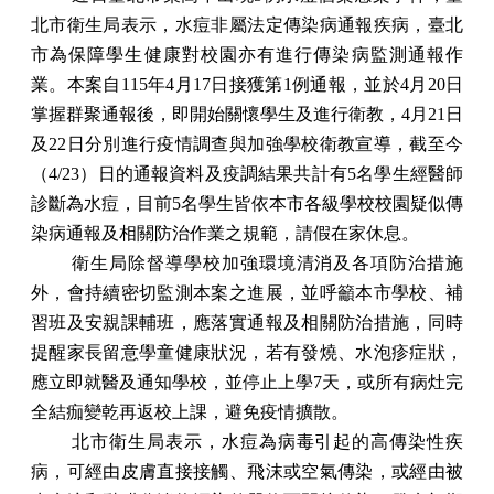
北市衛生局表示，水痘非屬法定傳染病通報疾病，臺北
市為保障學生健康對校園亦有進行傳染病監測通報作
業。本案自
115
年
4
月
17
日接獲第
1
例通報，並於
4
月
20
日
掌握群聚通報後，即開始關懷學生及進行衛教，
4
月
21
日
及
22
日分別進行疫情調查與加強學校衛教宣導，截至今
（
4/23
）日的通報資料及疫調結果共計有
5
名學生經醫師
診斷為水痘，目前
5
名學生皆依本市各級學校校園疑似傳
染病通報及相關防治作業之規範，請假在家休息。
衛生局除督導學校加強環境清消及各項防治措施
外，會持續密切監測本案之進展，並呼籲本市學校、補
習班及安親課輔班，應落實通報及相關防治措施，同時
提醒家長留意學童健康狀況，若有發燒、水泡疹症狀，
應立即就醫及通知學校，並停止上學
7
天，或所有病灶完
全結痂變乾再返校上課，避免疫情擴散。
北市衛生局表示，水痘為病毒引起的高傳染性疾
病，可經由皮膚直接接觸、飛沫或空氣傳染，或經由被