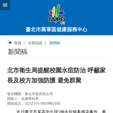
跳到主要內容區塊
:::
:::
首頁
公告訊息
新聞稿
新聞稿
北市衛生局提醒校園水痘防治 呼籲家
長及校方加強防護 避免群聚
發布機關：臺北市政府衛生局
聯絡人：余燦華科長
聯絡資訊：(02)2375-9800轉1900
近日臺北市某高中出現
5
例水痘個案感染事件，臺