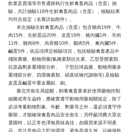
飲業及賣場等市售通路執行生鮮禽畜肉品（含蛋）抽
驗，共計抽驗118件生鮮禽畜肉品（含蛋），檢驗結果
均符合規定（名冊詳如附件）。
本次抽驗生鮮禽畜肉品（含蛋）包含豬肉19件、牛
肉15件、生鮮蛋品20件、皮蛋19件、豬內臟1件、羊肉
11件、雞肉8件、烏骨雞10件、鵝肉5件、禽內臟5件、
鹹蛋5件，依品項擇定檢驗項目，包括檢驗禽畜產品中
殘留農藥、動物用藥(氯黴素類抗生素、乙型受體素類、
抗原蟲劑多重殘留分析、離子型抗球蟲藥、動物用藥多
重殘留分析、四環黴素類、硝基呋喃代謝物等) 及檢驗
皮蛋及鹹蛋中重金屬鉛、銅。
臺北市衛生局提醒，飼養禽畜業者於使用藥物控制
細菌或寄生蟲時，應確實遵守動物用藥相關規定，除了
必須考量動物對象、年齡、劑量等之外，還必須遵守停
藥期，才能確保禽畜肉品安全衛生；另呼籲消費大眾在
選購時，以正常色澤無異味為佳，勿購買來源不明產
品，並注意肉品之貯放環境，避免高溫久放，以確保飲