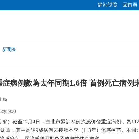
網站導覽
回首頁
新聞稿
症病例數為去年同期1.6倍 首例死亡病例
生局
0轉1900
月起）截至
12
月
4
日，臺北市累計
24
例流感併發重症病例，為
112
下幼童，其中高達
9
成病例未接種本季（
113
年）流感疫苗。本週
流感疫苗，因流感併發肺炎及敗血性休克病逝。