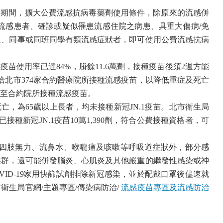
日期間，擴大公費流感抗病毒藥劑使用條件，除原來的流感併
流感患者、確診或疑似罹患流感住院之病患、具重大傷病
/
免
人、同事或同班同學有類流感症狀者，即可使用公費流感抗病
感疫苗使用率已達
84%
，賸餘
11.6
萬劑，接種疫苗後須
2
週方能
洽北市
374
家合約醫療院所接種流感疫苗，以降低重症及死亡
至合約院所接種流感疫苗。
死亡，為
65
歲以上長者，均未接種新冠
JN.1
疫苗。北市衛生局
已接種新冠
JN.1
疫苗
10
萬
1,390
劑，符合公費接種資格者，可
四肢無力、流鼻水、喉嚨痛及咳嗽等呼吸道症狀外，部分感
候群，還可能併發腦炎、心肌炎及其他嚴重的繼發性感染或神
VID-19
家用快篩試劑排除新冠感染，並於配戴口罩後儘速就
市衛生局官網
/
主題專區
/
傳染病防治
/
流感疫苗專區及流感防治