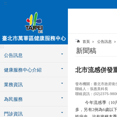
:::
跳到主要內容區塊
:::
首頁
公告訊息
:::
新聞稿
公告訊息
北市流感併發重
健康服務中心介紹
發布機關：臺北市政府衛
業務資訊
聯絡人：張惠美科長
聯絡資訊：(02)2375-980
為民服務
今年流感季（
10
多，另有
2
例為
6
歲以
門診資訊
性病史，沒有接種本季