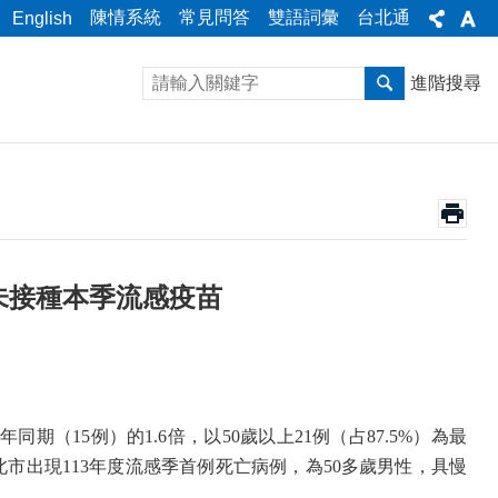
陳情系統
常見問答
雙語詞彙
台北通
English
進階搜尋
未接種本季流感疫苗
年同期（
15
例）的
1.6
倍，以
50
歲以上
21
例（占
87.5%
）為最
北市出現
113
年度流感季首例死亡病例，為
50
多歲男性，具慢