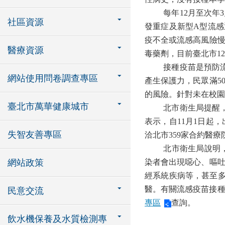
每年
12
月至次年
3
社區資源
發重症及新型
A
型流感
疫不全或流感高風險
醫療資源
毒藥劑，目前臺北市
12
接種疫苗是預防
網站使用問卷調查專區
產生保護力，民眾滿
5
的風險。針對未在校園
臺北市萬華健康城市
北市衛生局提醒
表示，自
11
月
1
日起，
失智友善專區
洽北市
359
家合約醫療
北市衛生局說明
網站政策
染者會出現噁心、嘔
經系統疾病等，甚至
醫。有關流感疫苗接
民意交流
專區
查詢
。
飲水機保養及水質檢測專