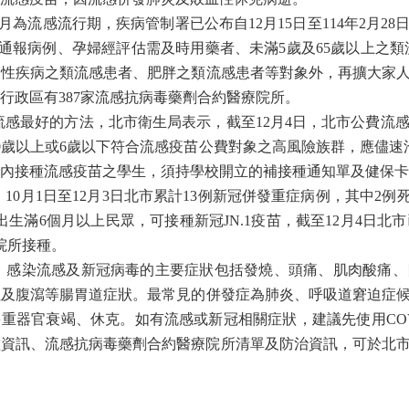
月為流感流行期，疾病管制署已公布自
12
月
15
日至
114
年
2
月
28
通報病例、孕婦經評估需及時用藥者、未滿
5
歲及
65
歲以上之類
慢性疾病之類流感患者、肥胖之類流感患者等對象外，再擴大家
行政區有
387
家流感抗病毒藥劑合約醫療院所。
流感最好的方法，北市衛生局表示，截至
12
月
4
日，北市公費流
0
歲以上或
6
歲以下符合流感疫苗公費對象之高風險族群，應儘速
內接種流感疫苗之學生，須持學校開立的補接種通知單及健保卡
，
10
月
1
日至
12
月
3
日北市累計
13
例新冠併發重症病例，其中
2
例
出生滿
6
個月以上民眾，可接種新冠
JN.1
疫苗，截至
12
月
4
日北市
院所接種。
，感染流感及新冠病毒的主要症狀包括發燒、頭痛、肌肉酸痛、
吐及腹瀉等腸胃道症狀。最常見的併發症為肺炎、呼吸道窘迫症
多重器官衰竭、休克。如有流感或新冠相關症狀，建議先使用
CO
種資訊、流感抗病毒藥劑合約醫療院所清單及防治資訊，可於北