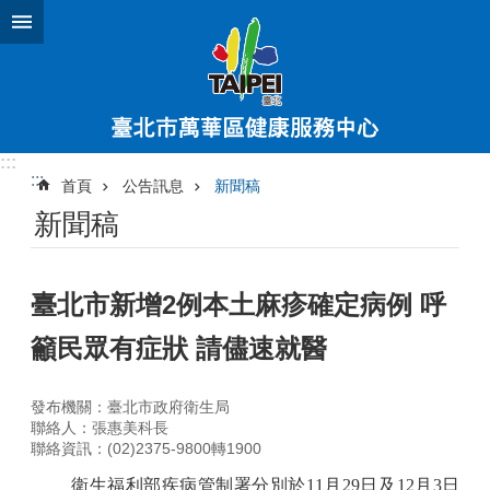
跳到主要內容區塊
:::
:::
首頁
公告訊息
新聞稿
新聞稿
臺北市新增2例本土麻疹確定病例 呼
籲民眾有症狀 請儘速就醫
發布機關：臺北市政府衛生局
聯絡人：張惠美科長
聯絡資訊：(02)2375-9800轉1900
衛生福利部疾病管制署分別於
11
月
29
日及
12
月
3
日