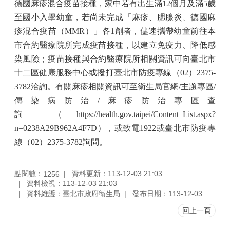
德國麻疹混合疫苗接種，家中若有出生滿
12
個月及滿
5
歲
至國小入學幼童，若尚未完成「麻疹、腮腺炎、德國麻
疹混合疫苗（
MMR
）」各
1
劑者，儘速攜帶幼童前往本
市合約醫療院所完成疫苗接種，以建立免疫力、降低感
染風險；疫苗接種與合約醫療院所相關資訊可向臺北市
十二區健康服務中心或撥打臺北市防疫專線（
02
）
2375-
3782
洽詢。有關麻疹相關資訊可至衛生局官網
/
主題專區
/
傳染病防治
/
麻疹防治專區查
詢
（
https://health.gov.taipei/Content_List.aspx?
n=0238A29B962A4F7D
），或致電
1922
或臺北市防疫專
線（
02
）
2375-3782
詢問。
點閱數：
資料更新：113-12-03 21:03
1256
資料檢視：113-12-03 21:03
資料維護：臺北市政府衛生局
發布日期：113-12-03
回上一頁