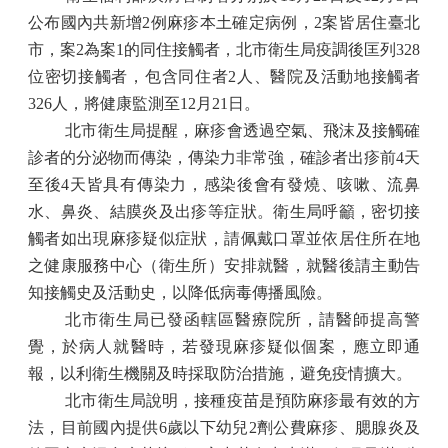
公布國內共新增
2
例麻疹本土確定病例，
2
案皆居住臺北
市，案
2
為案
1
的同住接觸者，北市衛生局疫調後匡列
328
位密切接觸者，包含同住者
2
人、醫院及活動地接觸者
326
人，將健康監測至
12
月
21
日。
北市衛生局提醒，麻疹會透過空氣、飛沫及接觸確
診者的分泌物而傳染，傳染力非常強，確診者出疹前
4
天
至後
4
天皆具有傳染力，感染後會有發燒、咳嗽、流鼻
水、鼻炎、結膜炎及出疹等症狀。衛生局呼籲，密切接
觸者如出現麻疹疑似症狀，請佩戴口罩並依居住所在地
之健康服務中心（衛生所）安排就醫，就醫後請主動告
知接觸史及活動史，以降低病毒傳播風險。
北市衛生局已發函轄區醫療院所，請醫師提高警
覺，於病人就醫時，若發現麻疹疑似個案，應立即通
報，以利衛生機關及時採取防治措施，避免疫情擴大。
北市衛生局說明，接種疫苗是預防麻疹最有效的方
法，目前國內提供
6
歲以下幼兒
2
劑公費麻疹、腮腺炎及