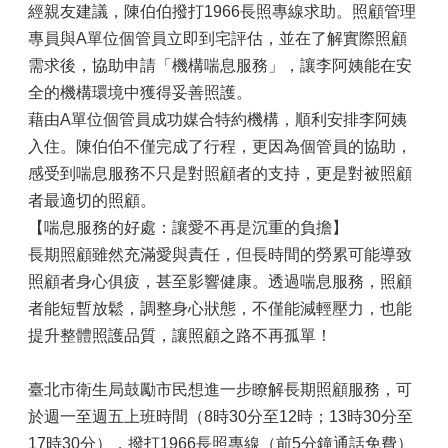
經親友建議，陳伯伯撥打1966長照專線求助。照顧管理
專員與A單位個管員立即到宅評估，並在了解實際照顧
需求後，協助申請「機構喘息服務」，讓李阿姨能在安
全的機構環境中獲得妥善照護。
藉由A單位個管員成功媒合特約機構，順利安排李阿姨
入住。陳伯伯不僅完成了行程，更因為個管員的協助，
感受到喘息服務不只是對照顧者的支持，更是對被照顧
者最適切的照顧。
【喘息服務的好處：讓愛不再是沉重的負擔】
長期照顧雖然充滿愛與責任，但長時間的勞累可能導致
照顧者身心俱疲，甚至影響健康。透過喘息服務，照顧
者能短暫放鬆，調整身心狀態，不僅能減輕壓力，也能
提升整體照護品質，讓照顧之路不再孤單！
臺北市衛生局鼓勵市民想進一步瞭解長期照顧服務，可
於週一至週五上班時間（8時30分至12時；13時30分至
17時30分），撥打1966長照專線（前5分鐘通話免費）