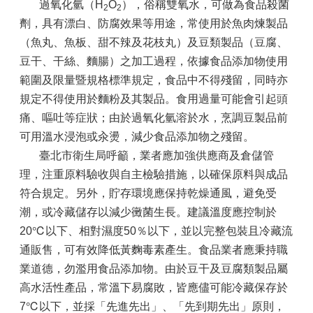
過氧化氫（H
O
），俗稱雙氧水，可做為食品殺菌
2
2
劑，具有漂白、防腐效果等用途，常使用於魚肉煉製品
（魚丸、魚板、甜不辣及花枝丸）及豆類製品（豆腐、
豆干、干絲、麵腸）之加工過程，依據食品添加物使用
範圍及限量暨規格標準規定，食品中不得殘留，同時亦
規定不得使用於麵粉及其製品。食用過量可能會引起頭
痛、嘔吐等症狀；由於過氧化氫溶於水，烹調豆製品前
可用溫水浸泡或汆燙，減少食品添加物之殘留。
臺北市衛生局呼籲，業者應加強供應商及倉儲管
理，注重原料驗收與自主檢驗措施，以確保原料與成品
符合規定。另外，貯存環境應保持乾燥通風，避免受
潮，或冷藏儲存以減少黴菌生長。建議溫度應控制於
20℃以下、相對濕度50％以下，並以完整包裝且冷藏流
通販售，可有效降低黃麴毒素產生。食品業者應秉持職
業道德，勿濫用食品添加物。由於豆干及豆腐類製品屬
高水活性產品，常溫下易腐敗，皆應儘可能冷藏保存於
7℃以下，並採「先進先出」、「先到期先出」原則，