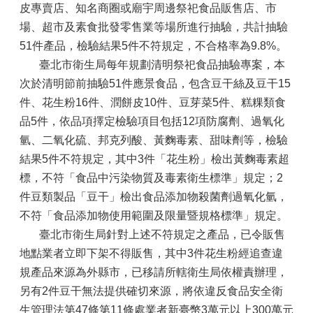
皮專賣店、知名商圈或廟宇周邊祭祀食品販售店、市
場、超市及素食批發零售業等場所進行抽驗，共計抽驗
51件產品，檢驗結果5件不符規定，不合格率為9.8%。
臺北市衛生局每年規劃清明祭祀食品抽驗專案，本
次於清明節前抽驗51件應景食品，包含豆干絲及豆干15
件、花生粉16件、潤餅皮10件、豆芽菜5件、糕粿類食
品5件，依品項擇定檢驗項目包括12項防腐劑、過氧化
氫、二氧化硫、邦克列酸、黃麴毒素、甜味劑等，檢驗
結果5件不符規定，其中3件「花生粉」檢出黃麴毒素超
標，不符「食品中污染物質及毒素衛生標準」規定；2
件豆類製品「豆干」檢出食品添加物殺菌劑過氧化氫，
不符「食品添加物使用範圍及限量暨規格標準」規定。
臺北市衛生局針對上述不符規定之產品，已令販售
地點業者立即下架不得販售，其中3件花生粉經追查違
規產品來源為外縣市，已移請所轄衛生局依權責辦理，
另有2件豆干無法提供確切來源，將依違反食品安全衛
生管理法第47條第11條處業者新臺幣3萬元以上300萬元