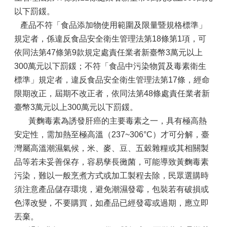
以下罰鍰。
產品不符「食品添加物使用範圍及限量暨規格標準」
規定者，係違反食品安全衛生管理法第18條第1項，可
依同法第47條第9款規定處責任業者新臺幣3萬元以上
300萬元以下罰鍰；不符「食品中污染物質及毒素衛生
標準」規定者，違反食品安全衛生管理法第17條，經命
限期改正，屆期不改正者，依同法第48條處責任業者新
臺幣3萬元以上300萬元以下罰鍰。
黃麴毒素為誘發肝癌的主要毒素之一，具有極高熱
安定性，需加熱至極高溫（237~306°C）才可分解，臺
灣屬高溫潮濕氣候，米、麥、豆、五穀雜糧或其相關製
品等若未妥善保存，容易孳長黴菌，可能導致黃麴毒素
污染，難以一般烹煮方式或加工製程去除，民眾選購時
須注意產品儲存環境，避免潮濕發霉，包裝若有破損或
色澤改變，不要購買，如產品已經發霉或過期，應立即
丟棄。