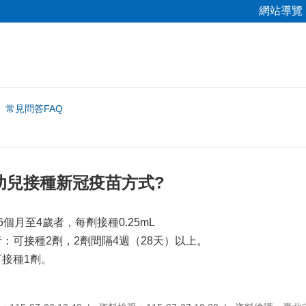
網站導覽
常見問答FAQ
幼兒接種新冠疫苗方式?
滿6個月至4歲者，每劑接種0.25mL
者：可接種2劑，2劑間隔4週（28天）以上。
可接種1劑。