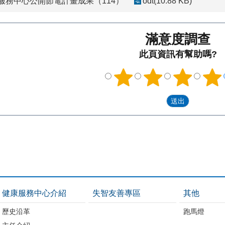
服務中心公開節電計畫成果（114）
odt(10.88 KB)
滿意度調查
此頁資訊有幫助嗎?
健康服務中心介紹
失智友善專區
其他
歷史沿革
跑馬燈