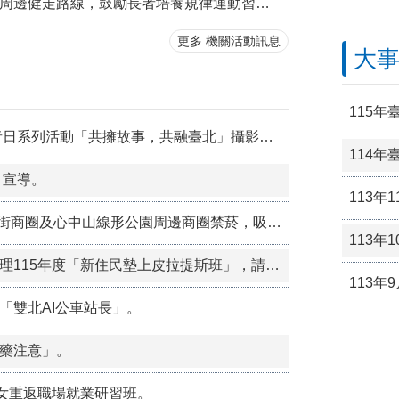
日善里生活圈暨校園周邊健走路線，鼓勵長者培養規律運動習慣，促進身心健康，打造友善樂活的社區環境。
更多 機關活動訊息
大
115
2026國際身心障礙者日系列活動「共擁故事，共融臺北」攝影徵件
114
」宣導。
113
115年8月1日起迪化街商圈及心中山線形公園周邊商圈禁菸，吸菸須至指定吸菸區，違者最高處 1 萬元罰鍰。
113
臺北市松山區公所辦理115年度「新住民墊上皮拉提斯班」，請踴躍報名參加。
113
「雙北AI公車站長」。
藥注意」。
婦女重返職場就業研習班。