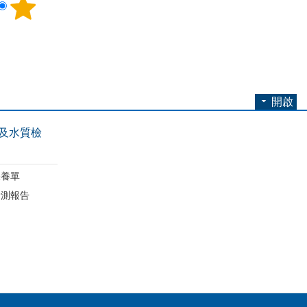
開啟
及水質檢
保養單
檢測報告