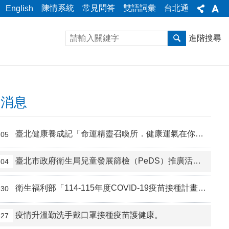
陳情系統
常見問答
雙語詞彙
台北通
English
進階搜尋
新消息
臺北健康養成記「命運精靈召喚所．健康運氣在你手」
-05
臺北市政府衛生局兒童發展篩檢（PeDS）推廣活動-寶貝篩檢出任務
-04
衛生福利部「114-115年度COVID-19疫苗接種計畫」公費接種對象擴大為「滿6個月以上尚未接種之民眾」延長至115年9月28日止。
-30
疫情升溫勤洗手戴口罩接種疫苗護健康。
-27