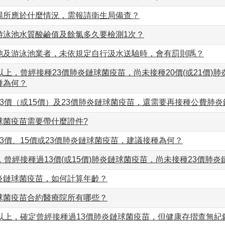
場所應於什麼情況，需報請衛生局備查？
游泳池水質酸鹼值及餘氯多久要檢測1次？
池及游泳池業者，未依規定自行汲水送驗時，會有罰則嗎？
以上，曾經接種23價肺炎鏈球菌疫苗，尚未接種20價(或21價)
種為何？
13價（或15價）及23價肺炎鏈球菌疫苗，還需要再接種公費肺
球菌疫苗需要帶什麼證件?
3價、15價或23價肺炎鏈球菌疫苗，建議接種為何？
，曾經接種過13價(或15價)肺炎鏈球菌疫苗，尚未接種23價肺
炎鏈球菌疫苗，如何計算年齡？
球菌疫苗合約醫療院所有哪些？
歲以上，確定曾經接種過13價肺炎鏈球菌疫苗，但健康存摺查無紀