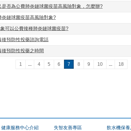
己是否為公費肺炎鏈球菌疫苗高風險對象，怎麼辦?
肺炎鏈球菌疫苗高風險對象?
對象可以公費接種肺炎鏈球菌疫苗?
毒後預防性投藥諮詢電話
毒後預防性投藥之時間
1
...
4
5
6
7
8
9
10
...
18
健康服務中心介紹
失智友善專區
飲水機保養