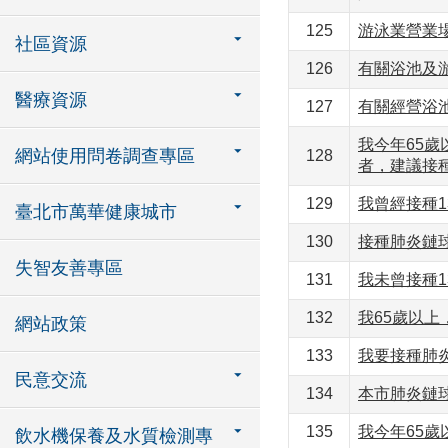
125
游泳業營業
社區資源
126
有關浴池及
醫療資源
127
有關經營浴
我今年65歲
網站使用問卷調查專區
128
者，建議接
129
我曾經接種
臺北市萬華健康城市
130
接種肺炎鏈
失智友善專區
131
我未曾接種1
132
我65歲以上
網站政策
133
我要接種肺
民意交流
134
本市肺炎鏈
135
我今年65
飲水機保養及水質檢測專