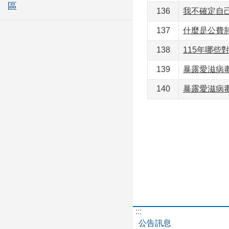
區
136
我不確定自
137
什麼是公費
138
115年哪些
139
暴露愛滋病
140
暴露愛滋病
:::
公告訊息