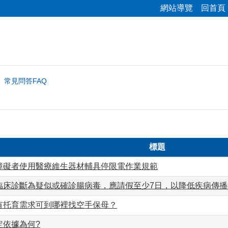
網站導覽
回首頁
常見問答FAQ
標題
障礙者使用醫療維生器材輔具停限電作業規範
臨床診斷為疑似或確診腸病毒，應請假至少7日，以降低疾病傳
有托育需求可到哪裡找空手保母？
定依據為何?