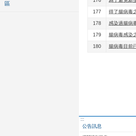
176
為了避免新
區
177
得了腸病毒
178
感染過腸病
179
腸病毒感染
180
腸病毒目前
:::
公告訊息