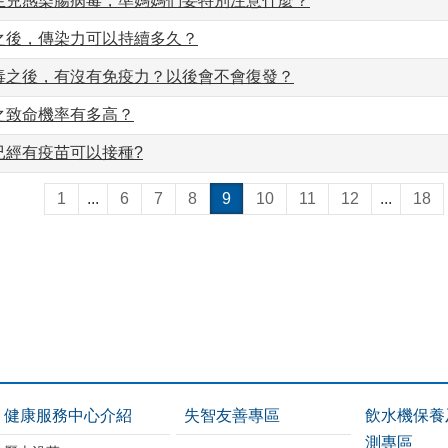
生兒感染腸病毒，準媽媽們要特別注意什麼？
之後，傳染力可以持續多久？
毒之後，有沒有免疫力？以後會不會復發？
之致命機率有多高？
已經有疫苗可以接種?
1
...
6
7
8
9
10
11
12
...
18
健康服務中心介紹
失智友善專區
飲水機保養
測專區