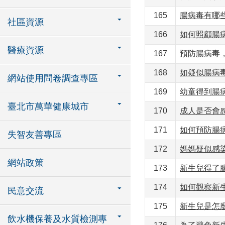
165
腸病毒有哪
社區資源
166
如何照顧腸
醫療資源
167
預防腸病毒
168
如疑似腸病
網站使用問卷調查專區
169
幼童得到腸
臺北市萬華健康城市
170
成人是否會
171
如何預防腸
失智友善專區
172
媽媽疑似感
網站政策
173
新生兒得了
174
如何觀察新
民意交流
175
新生兒是怎
飲水機保養及水質檢測專