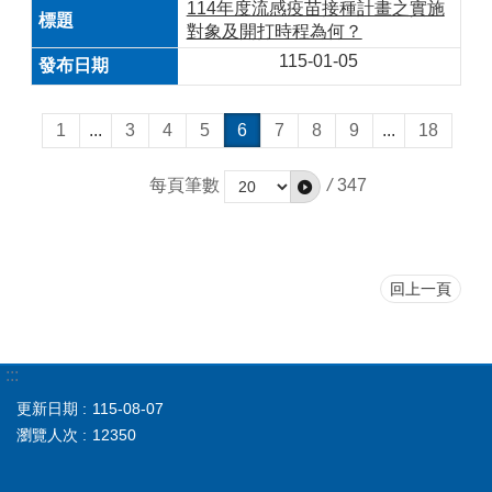
114年度流感疫苗接種計畫之實施
對象及開打時程為何？
115-01-05
1
...
3
4
5
6
7
8
9
...
18
每頁筆數
/
347
回上一頁
:::
更新日期
115-08-07
瀏覽人次
12350